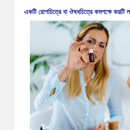
একটি রোগচিত্রে বা ঔষধচিত্রে কমপক্ষে কয়টি ল