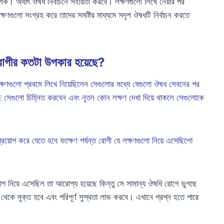
র্শক। অর্থাৎ ঔষধ নির্বাচনে সহায়তা করবে। লক্ষণগুলো লিখে নেয়ার পর
ণগুলো সংগ্রহ করে তাদের সমষ্টির মাধ্যমে সদৃশ ঔষধটি নির্বাচন করতে
 রোগীর কতটা উপকার হয়েছে?
্ষণগুলো প্রথমে লিখে নিয়েছিলেন সেগুলোর মধ্যে যেগুলো ঔষধ সেবনের পর
সেগুলো চিহ্নিত করবেন এবং নূতন কোন লক্ষণ দেখা দিয়ে থাকলে সেগুলোকে
প্রয়োগ করে যেতে হবে যতক্ষণ পর্যন্ত রোগী যে লক্ষণগুলো নিয়ে এসেছিলো
 রোগ নিয়ে এসেছিল তা আরোগ্য হয়েছে কিন্তু সে সামান্য ঔষধি রোগে ভুগছে
থেকে মুক্ত হবে এবং পরিপূর্ণ সুস্থতা লাভ করবে। এখানে প্রশ্ন হতে পারে