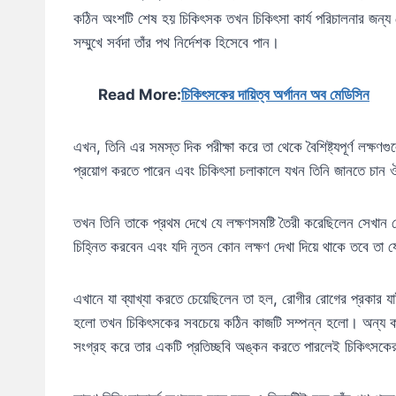
কঠিন অংশটি শেষ হয় চিকিৎসক তখন চিকিৎসা কার্য পরিচালনার জন্য র
সম্মুখে সর্বদা তাঁর পথ নির্দেশক হিসেবে পান।
Read More:
চিকিৎসকের দায়িত্ব অর্গানন অব মেডিসিন
এখন, তিনি এর সমস্ত দিক পরীক্ষা করে তা থেকে বৈশিষ্ট্যপূর্ণ লক্ষণ
প্রয়োগ করতে পারেন এবং চিকিৎসা চলাকালে যখন তিনি জানতে চান ঔ
তখন তিনি তাকে প্রথম দেখে যে লক্ষণসমষ্টি তৈরী করেছিলেন সেখান থ
চিহ্নিত করবেন এবং যদি নূতন কোন লক্ষণ দেখা দিয়ে থাকে তবে তা
এখানে যা ব্যাখ্যা করতে চেয়েছিলেন তা হল, রোগীর রোগের প্রকার যা
হলো তখন চিকিৎসকের সবচেয়ে কঠিন কাজটি সম্পন্ন হলো। অন্য কথ
সংগ্রহ করে তার একটি প্রতিচ্ছবি অঙ্কন করতে পারলেই চিকিৎসকের