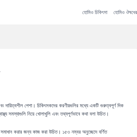
হোমিও চিকিৎসা
হোমিও ঔষধের
 দায়িত্বশীল পেশা। চিকিৎসকদের করণীয়গুলির মধ্যে একটি গুরুত্বপূর্ণ দিক
থ্য সমস্যাগুলি নিয়ে খোলাখুলি এবং তথ্যপূর্ণভাবে কথা বলা উচিত।
ি সমাধান করার জন্য কাজ করা উচিত। ১৫৩ নম্বর অনুচ্ছেদে বর্ণিত