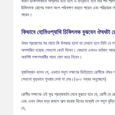
কারণ চিকিৎসাকার্যে অগ্রসর হতে হলে এ চিত্রটিই হবে তাঁর পথ প্রদ
চিকিৎসক রোগের সকল অংশ পর্যবেক্ষণ করতে পারেন এবং পরিচায়ক লক্ষ
পারেন।
কিভাবে হোমিওপ্যাথি চিকিৎসক বুঝবেন ঔষধটা
ঔষধ প্রয়োগের পর তাতে কি উপকার হলো তা দেখতে হলে তিনি যে লক
অপসারিত হয়েছে সেগুলো কেটে দিবেন। যেগুলো এখনও বর্তমান আছে 
অবশিষ্ট লক্ষণসমষ্টির সাথে যোগ করে নিবেন।
হ্যানিম্যান বলেন যে, এভাবে সদৃশ লক্ষণের ভিত্তিতে রোগীকে ঔষধ 
সেগুলো মৃদুভাবে পুনরায় দেখা না দেয়।(২৮০ নম্বর অনুচ্ছেদে)
রোগীর লক্ষণের এই মৃদু প্রত্যাবর্তন দেখে বুঝতে হবে যে, রোগী যে
এবং এখন ঔষধ বন্ধ রাখলে অল্প কয়েক দিনের মধ্যেই সে সদৃশ বৃদ্ধি 
যে,