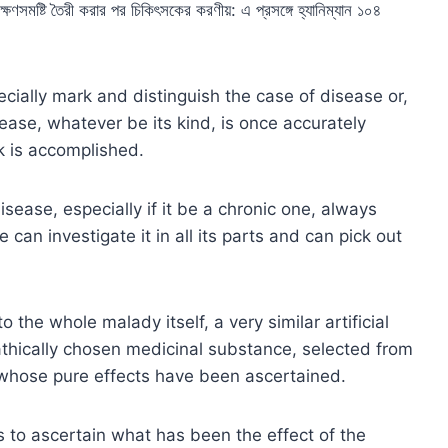
র লক্ষণসমষ্টি তৈরী করার পর চিকিৎসকের করণীয়: এ প্রসঙ্গে হ্যানিম্যান ১০৪
cially mark and distinguish the case of disease or,
ease, whatever be its kind, is once accurately
sk is accomplished.
isease, especially if it be a chronic one, always
 can investigate it in all its parts and can pick out
to the whole malady itself, a very similar artificial
athically chosen medicinal substance, selected from
s whose pure effects have been ascertained.
 to ascertain what has been the effect of the