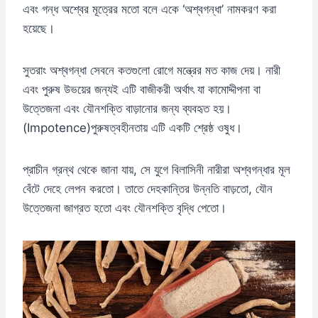
এবং গন্ধ অশ্বের মূত্রের মতো বলে একে ‘অশ্বগন্ধা’ নামকরণ করা
হয়েছে।
সুতরাং অশ্বগন্ধা সেবনে কতগুলো রোগে মন্ত্রের মত কাজ দেয়। নারী
এবং পুরুষ উভয়ের জন্যই এটি বাজীকরী অর্থাৎ যা কামোদ্দীপনা বা
উত্তেজনা এবং যৌনশক্তি বাড়ানোর জন্য ব্যবহৃত হয়।
(Impotence)পুরুষত্বহীনতায় এটি একটি শ্রেষ্ঠ ওষুধ।
প্রাচীন গ্রন্থ থেকে জানা যায়, সে যুগে বিলাসিনী নারীরা অশ্বগন্ধার মূল
বেঁটে দেহে লেপন করতো। তাতে দেহকান্তির উন্নতি বাড়তো, যৌন
উত্তেজনা জাগ্রত হতো এবং যৌনশক্তি বৃদ্ধি পেতো।