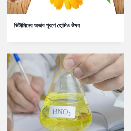
ভিটামিনের অভাব পূরণে হোমিও ঔষধ