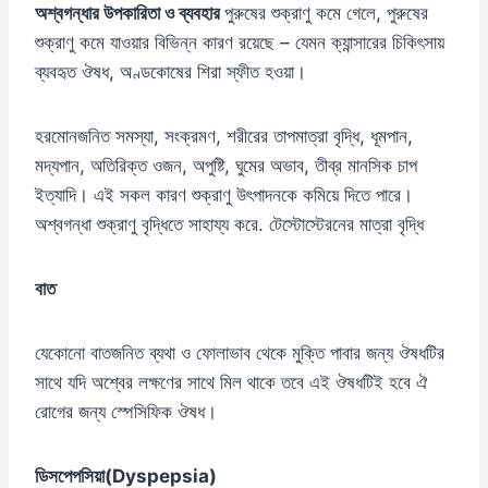
অশ্বগন্ধার উপকারিতা ও ব্যবহার
পুরুষের শুক্রাণু কমে গেলে, পুরুষের
শুক্রাণু কমে যাওয়ার বিভিন্ন কারণ রয়েছে – যেমন ক্যান্সারের চিকিৎসায়
ব্যবহৃত ঔষধ, অণ্ডকোষের শিরা স্ফীত হওয়া।
হরমোনজনিত সমস্যা, সংক্রমণ, শরীরের তাপমাত্রা বৃদ্ধি, ধূমপান,
মদ্যপান, অতিরিক্ত ওজন, অপুষ্টি, ঘুমের অভাব, তীব্র মানসিক চাপ
ইত্যাদি। এই সকল কারণ শুক্রাণু উৎপাদনকে কমিয়ে দিতে পারে।
অশ্বগন্ধা শুক্রাণু বৃদ্ধিতে সাহায্য করে. টেস্টোস্টেরনের মাত্রা বৃদ্ধি
বাত
যেকোনো বাতজনিত ব্যথা ও ফোলাভাব থেকে মুক্তি পাবার জন্য ঔষধটির
সাথে যদি অশ্বের লক্ষণের সাথে মিল থাকে তবে এই ঔষধটিই হবে ঐ
রোগের জন্য স্পেসিফিক ঔষধ।
ডিসপেপসিয়া(Dyspepsia)