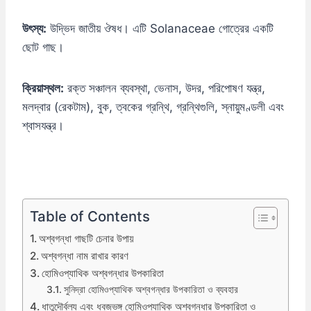
উৎস্য:
উদ্ভিদ জাতীয় ঔষধ। এটি Solanaceae গোত্রের একটি
ছোট গাছ।
ক্রিয়াস্থল:
রক্ত সঞ্চালন ব্যবস্থা, ভেনাস, উদর, পরিপোষণ যন্ত্র,
মলদ্বার (রেকটাম), বুক, ত্বকের গ্রন্থি, গ্রন্থিগুলি, স্নায়ুমণ্ডলী এবং
শ্বাসযন্ত্র।
Table of Contents
অশ্বগন্ধা গাছটি চেনার উপায়
অশ্বগন্ধা নাম রাখার কারণ
হোমিওপ্যাথিক অশ্বগন্ধার উপকারিতা
সুনিদ্রা হোমিওপ্যাথিক অশ্বগন্ধার উপকারিতা ও ব্যবহার
ধাতুদৌর্বল্য এবং ধ্বজভঙ্গ হোমিওপ্যাথিক অশ্বগন্ধার উপকারিতা ও