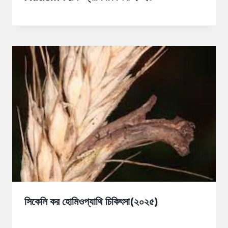
সিকেলি কর হোমিওপ্যাথি চিকিৎসা(২০২৫)