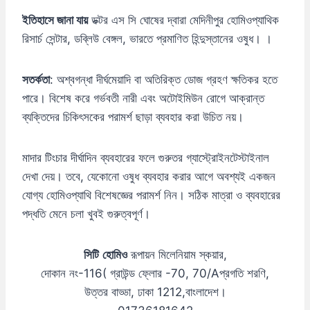
ইতিহাসে জানা যায়
ডক্টর এস সি ঘোষের দ্বারা মেদিনীপুর হোমিওপ্যাথিক
রিসার্চ সেন্টার, ডব্লিউ বেঙ্গল, ভারতে প্রমাণিত হিন্দুস্তানের ওষুধ। ।
সতর্কতা
: অশ্বগন্ধা দীর্ঘমেয়াদি বা অতিরিক্ত ডোজ গ্রহণ ক্ষতিকর হতে
পারে। বিশেষ করে গর্ভবতী নারী এবং অটোইমিউন রোগে আক্রান্ত
ব্যক্তিদের চিকিৎসকের পরামর্শ ছাড়া ব্যবহার করা উচিত নয়।
মাদার টিংচার দীর্ঘাদিন ব্যবহারের ফলে গুরুতর গ্যাস্ট্রোইনটেস্টাইনাল
দেখা দেয়। তবে, যেকোনো ওষুধ ব্যবহার করার আগে অবশ্যই একজন
যোগ্য হোমিওপ্যাথি বিশেষজ্ঞের পরামর্শ নিন। সঠিক মাত্রা ও ব্যবহারের
পদ্ধতি মেনে চলা খুবই গুরুত্বপূর্ণ।
,
সিটি
হোমিও
রূপায়ন
মিলেনিয়াম
স্কয়ার
-116(
-70, 70/A
,
দোকান
নং
গ্রাউন্ড
ফ্লোর
প্রগতি
শরণি
,
1212,
উত্তর
বাড্ডা
ঢাকা
বাংলাদেশ।