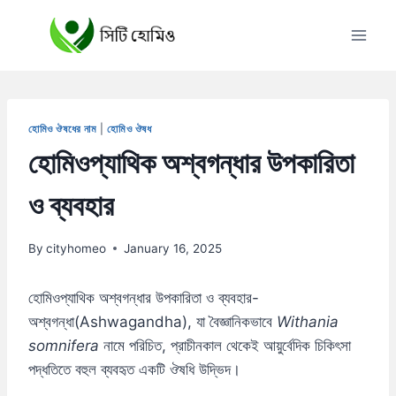
Skip
to
content
হোমিও ঔষধের নাম
|
হোমিও ঔষধ
হোমিওপ্যাথিক অশ্বগন্ধার উপকারিতা
ও ব্যবহার
By
cityhomeo
January 16, 2025
হোমিওপ্যাথিক অশ্বগন্ধার উপকারিতা ও ব্যবহার-
অশ্বগন্ধা(Ashwagandha), যা বৈজ্ঞানিকভাবে
Withania
somnifera
নামে পরিচিত, প্রাচীনকাল থেকেই আয়ুর্বেদিক চিকিৎসা
পদ্ধতিতে বহুল ব্যবহৃত একটি ঔষধি উদ্ভিদ।