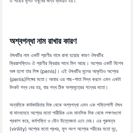
এ গাছের মূলটি ওষুধের জন্য ব্যবহৃত হয়।
অশ্বগন্ধা
নাম
রাখার
কারণ
ঔষধটির নাম একটি প্রাণীর নামে রাখা হয়েছে কারণ ঔষধটির
ক্রিয়াশক্তিও ঐ প্রাণীর ক্রিয়ার সাথে মিল আছে। অশ্বের একটি বিশেষ
অঙ্গ হলো তার লিঙ্গ (penis)। এই ঔষধটির মূলের আকৃতিও অশ্বের
(penis)লিঙ্গের মতো। আবার এর গাছ-পাতা সিদ্ধ করলে এমন একটা
উৎকট গন্ধ বের হয়, যার গন্ধ ঠিক অশ্বমূত্রের গন্ধের মতো।
অন্যদিকে কার্যকারিতার দিক থেকে অশ্বগন্ধা এমন এক শক্তিশালী ঔষধ
যা মানবদেহে অশ্বের মতো শারীরিক এবং মানসিক দিক থেকে লক্ষণগুলো
প্রকাশ করে, কর্মশক্তি ও যৌন উত্তেজনা এনে দেয়। এর পুরুষত্ব
(virility) অশ্বের মতো প্রখর, মূল অংশ অশ্বের শরীরের মতো দৃঢ়,