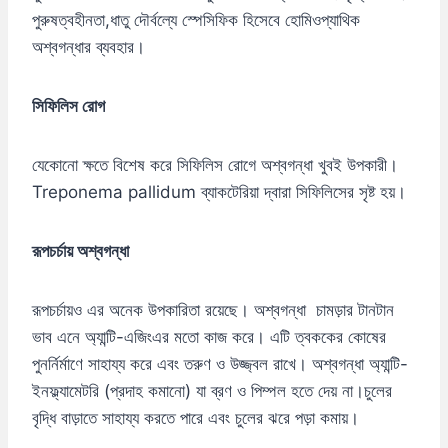
পুরুষত্বহীনতা,ধাতু দৌর্বল্যে স্পেসিফিক হিসেবে হোমিওপ্যাথিক
অশ্বগন্ধার ব্যবহার।
সিফিলিস রোগ
যেকোনো ক্ষতে বিশেষ করে সিফিলিস রোগে অশ্বগন্ধা খুবই উপকারী।
Treponema pallidum ব্যাকটেরিয়া দ্বারা সিফিলিসের সৃষ্ট হয়।
রূপচর্চায় অশ্বগন্ধা
রূপচর্চায়ও এর অনেক উপকারিতা রয়েছে। অশ্বগন্ধা চামড়ার টানটান
ভাব এনে অ্যান্টি-এজিংএর মতো কাজ করে। এটি ত্বককের কোষের
পুনর্নির্মাণে সাহায্য করে এবং তরুণ ও উজ্জ্বল রাখে। অশ্বগন্ধা অ্যান্টি-
ইনফ্ল্যামেটরি (প্রদাহ কমানো) যা ব্রণ ও পিম্পল হতে দেয় না।চুলের
বৃদ্ধি বাড়াতে সাহায্য করতে পারে এবং চুলের ঝরে পড়া কমায়।