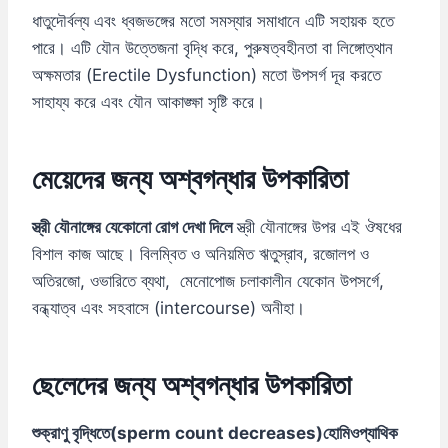
ধাতুদৌর্বল্য এবং ধ্বজভঙ্গের মতো সমস্যার সমাধানে এটি সহায়ক হতে
পারে। এটি যৌন উত্তেজনা বৃদ্ধি করে, পুরুষত্বহীনতা বা লিঙ্গোত্থান
অক্ষমতার (Erectile Dysfunction) মতো উপসর্গ দূর করতে
সাহায্য করে এবং যৌন আকাঙ্ক্ষা সৃষ্টি করে।
মেয়েদের জন্য অশ্বগন্ধার উপকারিতা
স্ত্রী যৌনাঙ্গের যেকোনো রোগ দেখা দিলে
স্ত্রী যৌনাঙ্গের উপর এই ঔষধের
বিশাল কাজ আছে। বিলম্বিত ও অনিয়মিত ঋতুস্রাব, রজোলপ ও
অতিরজো, ওভারিতে ব্যথা, মেনোপোজ চলাকালীন যেকোন উপসর্গে,
বন্ধ্যাত্ব এবং সহবাসে (intercourse) অনীহা।
ছেলেদের জন্য অশ্বগন্ধার উপকারিতা
শুক্রাণু বৃদ্ধিতে(sperm count decreases)হোমিওপ্যাথিক