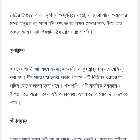
পেটের উপরের অংশে ব্যথা বা অস্বস্তির মতো, যা মাঝে মাঝে অম্বলের
মতো অনুভূত হয় সাথে যদি অশ্বগন্ধার লক্ষণ গুলোর সাথে মিলে যায়
তাহলে আমরা এই ঔষধটি দিয়ে রোগ সরাতে পারি।
ক্ষুধামান্দ্য
খাবারের প্রতি রুচি কমে যাওয়াকে অরুচি বা ক্ষুধামান্দ্য (অ্যানোরেক্সিয়া)
বলা হয়। দীর্ঘ সময় ধরে রুচির অভাব থাকলে এটি বিভিন্ন গুরুতর বা
জটিল রোগের লক্ষণ হতে পারে। পাশাপাশি, এটি মানসিক সমস্যারও
ইঙ্গিত দিতে পারে। তখন এই অশ্বগন্ধা একমাত্র আলোর দিশা দেখাতে
পারে।
ক্ষীণস্বাস্থ্য
অনেক সময় খাবার রুচি হয় না আবার খাবারে অরুচিও দেখা যায় পুষ্টিকর