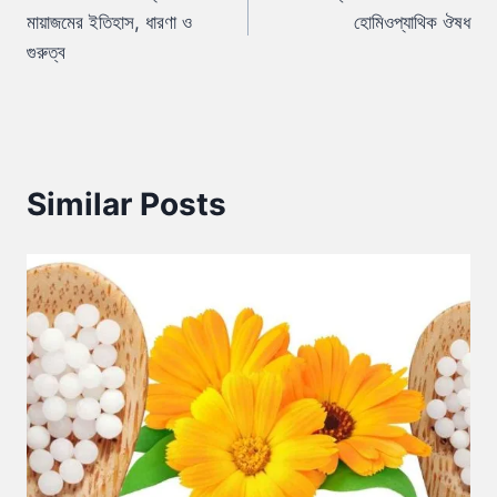
navigation
মায়াজমের ইতিহাস, ধারণা ও
হোমিওপ্যাথিক ঔষধ
গুরুত্ব
Similar Posts