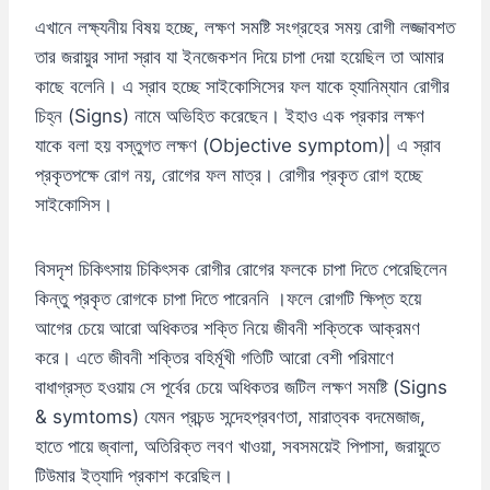
এখানে লক্ষ্যনীয় বিষয় হচ্ছে, লক্ষণ সমষ্টি সংগ্রহের সময় রোগী লজ্জাবশত
তার জরায়ুর সাদা স্রাব যা ইনজেকশন দিয়ে চাপা দেয়া হয়েছিল তা আমার
কাছে বলেনি। এ স্রাব হচ্ছে সাইকোসিসের ফল যাকে হ্যানিম্যান রোগীর
চিহ্ন (Signs) নামে অভিহিত করেছেন। ইহাও এক প্রকার লক্ষণ
যাকে বলা হয় বস্তুগত লক্ষণ (Objective symptom)| এ স্রাব
প্রকৃতপক্ষে রোগ নয়, রোগের ফল মাত্র। রোগীর প্রকৃত রোগ হচ্ছে
সাইকোসিস।
বিসদৃশ চিকিৎসায় চিকিৎসক রোগীর রোগের ফলকে চাপা দিতে পেরেছিলেন
কিন্তু প্রকৃত রোগকে চাপা দিতে পারেননি ।ফলে রোগটি ক্ষিপ্ত হয়ে
আগের চেয়ে আরো অধিকতর শক্তি নিয়ে জীবনী শক্তিকে আক্রমণ
করে। এতে জীবনী শক্তির বহির্মূখী গতিটি আরো বেশী পরিমাণে
বাধাগ্রস্ত হওয়ায় সে পূর্বের চেয়ে অধিকতর জটিল লক্ষণ সমষ্টি (Signs
& symtoms) যেমন প্রচন্ড সন্দেহপ্রবণতা, মারাত্বক বদমেজাজ,
হাতে পায়ে জ্বালা, অতিরিক্ত লবণ খাওয়া, সবসময়েই পিপাসা, জরায়ুতে
টিউমার ইত্যাদি প্রকাশ করেছিল।