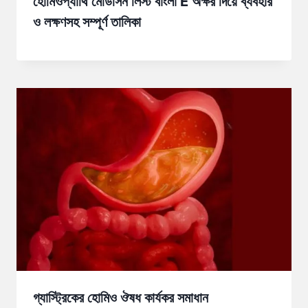
হোমিওপ্যাথি মেডিসিন লিস্ট বাংলা E অক্ষর দিয়ে ব্যবহার
ও লক্ষণসহ সম্পূর্ণ তালিকা
গ্যাস্ট্রিকের হোমিও ঔষধ কার্যকর সমাধান