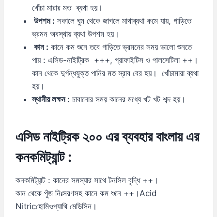
খোঁচা মারার মত ব্যথা হয়।
উপশম :
সকালে ঘুম থেকে জাগলে মাথাব্যথা কমে যায়, গাড়িতে
ভ্রমন অবস্থায় ব্যথা উপশম হয়।
কান :
কানে কম শুনে তবে গাড়িতে ভ্রমনের সময় ভালো শুনতে
পায় : এসিড-নাইট্রিক +++, গ্রাফাইটিস ও পালসেটিলা ++।
কান থেকে দুর্গন্ধযুক্ত পানির মত স্রাব বের হয়। খোঁচামারা ব্যথা
হয়।
স্থানীয় লক্ষন :
চাবানোর সময় কানের মধ্যে খট খট শব্দ হয়।
এসিড নাইট্রিক ২০০ এর ব্যবহার বাংলায় এর
কনকমিট্যান্ট :
কনকমিট্যান্ট : কানের সমস্যার সাথে টনসিল বৃদ্ধি ++।
কান থেকে পুঁজ নিঃসরণসহ কানে কম শুনে ++।Acid
Nitricহোমিওপ্যাথি মেডিসিন।