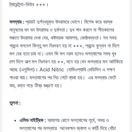
ট্যারেন্টুলা-কিউব +++।
মলদ্বার :
প্রায়ই দুর্গন্ধযুক্ত উদরাময়ে ভোগে। বিশেষ করে বয়স্ক
মানুষদের ঘন ঘন উদরাময় ও দুর্বলতা। দুধ পান করলে বা শীতকালের
শুরুতে উদরাময় দেখা দেয়, কষ্টদায়ক আমাশয়, কোষ্ঠবদ্ভতা। সব সময়
প্রচন্ড মলবেগ কিন্তু মল নিঃসরণ হয় না +++, প্রচন্ড কুন্থন না দিলে
মল বের হতে চায় না। এমন কি মল নরম হলেও মলত্যাগের সময় খুব
চাপ দিলে অল্প মল নিঃসরণ হয় ++, মনে হয় যেন মলদ্বারে মল আটকিয়ে
আছে (এলুমিনা)। Acid Nitric হোমিওপ্যাথি মেডিসিন এ লক্ষণ
পাওয়া যায়। মলত্যাগের পর নিচ পেটে ব্যথা হয়। এর মলদ্বার ফেটে
যায়, রক্ত পড়ে তীব্র যন্ত্রণা হয়।
তুলনা :
এসিড
নাইট্রিক :
আমাশয় রোগে মলত্যাগের পূর্বে, সময় ও
মলত্যাগের পর মলদ্বারে অনেকক্ষন জ্বালা ও কাঠি দিয়ে খোঁচা