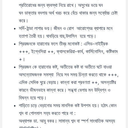
প্রতিরোধের জন্য ব্যবস্থা নিয়ে রাখে। অসুখের ভয়ে ঘন
ঘন ডাক্তার বদলায় অর্থ খরচ করে বেঁচে থাকার জন্য সর্ব্বোচ্চ চেষ্টা
করে।
সর্দি-ঠান্ডা লাগার ভয়। জীবন ও রোগ আরোগ্যের ব্যাপারে মনে
হতাশা তৈরী হয়। ঘাবড়িয়ে যায়,উদাসিন হয়ে পড়ে।
প্রিয়জনকে হারানোর ফলে তীব্র মনোকষ্ট : এসিড-নাইট্রিক
+++, ইগ্নেসিয়া ++, ক্যালকেরিয়া-কার্ব, কার্সিনোসিন, কষ্টিকাম
+।
প্রিয়জন কে হারানোর কষ্ট, অতীতের কষ্ট বা অতীতে ঘটে যাওয়া
অসন্তোষজনক সমস্যা নিয়ে সব সময় চিন্তা করতে থাকে +++,
এদিক সেদিক ঘুরে বেড়ায়। কান্না করা প্রবণতা ++, অসন্তষ্টির
কারনে ভীষনভাবে কান্না করে। সন্ধ্যা বেলায় মন উদ্বিগ্ন ও
বিষন্ন হয়ে পড়ে।
গাড়িতে চড়ে বেড়ানোর সময় মানসিক কষ্ট উপশম হয়। হঠাৎ কোন
শব্দ বা গোলমাল সহ্য করতে পারে না :
অধ্যাপক ডা. আবু বকর। সামান্য শব্দ বা স্পর্শ সাংঘাতিক অসহ্য