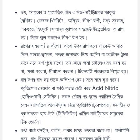
ভয়, আশংকা ও সাংঘাতিক জিদ এসিড-নাইট্রিকের প্রকৃত
বৈশিষ্ট্য। মেজাজ খিটখিটে। অস্থির, ভীষণ রাগী, উগ্র স্বভাব,
একগুয়ে, হিংসুটে।সামান্য ব্যাপারে সহজেউ উত্তেজিত বা রাগ
হয়। নিজে ভুল করলেও ভীষণ রাগ হয়।
রাগের সময় শরীর কাঁপে। কারো উপর রাগ হলে বা কেউ আঘাত
দিলে সহজে ভুলেনা, শত্রু মনোভাব নিয়ে বহুদিন বা আজীবন ঠান্ডা
ভাবে মনে রাগ পুষে রাখে। তার কাছে ক্ষমা চাইলেও মন নরম হয়
না, ক্ষমা করেনা, মীমাংসা করেনা। চিরস্থায়ী শত্রুতায় লিপ্ত হয়।
যার উপর রাগ হয় তাকে অভিশাপ দেয়। মনে মনে ঘৃণা করে।
প্রতিশোধ নেওয়ার বা ক্ষতি করার চেষ্টা করে Acid Nitric
হোমিওপ্যাথি মেডিসিন। সকল চেষ্টার পর যুদ্ধে পরাজিত সৈনিক
যেমন সাংঘাতিক আত্মবিশ্বাস নিয়ে প্রতিহিংসা,বেপরোয়া, ক্ষমাহীন ও
ধ্বংসাত্বক হয়ে উঠে (সিফিলিটিক) এসিড নাইট্রিকের মানুষেরা
ঠিক তেমনি।
কথা বার্তা রসহীন, কর্কশ, কথার মধ্যে ভদ্রতা থাকে না। গালাগালি
করে, রাগ নিয়ন্ত্রন করতে পারেনা। অত্যন্ত অবিশ্বাসী,