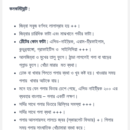
কনকমিট্যান্ট :
জিহ্বা সবুজ বর্ণসহ লালাস্রাব হয় ++।
জিহ্বার চারিদিক ফাটা এবং মাঝখানে গভীর ফাটা।
ঠোঁটের
কোন
ফাটা :
এসিড-নাইট্রক, এরাম-ট্রিফাইলাম,
কন্ডুর‍্যাঙ্গো, গ্রাফাইটিস ও সাইলিসিয়া +++।
আলজিহ্বা ও মুখের তালু ফুলে। ঠান্ডা লাগলেই গলা বা ঘাড়ের
গ্লান্ড ফুলে। খোঁচা মারার মত ব্যথা।
ঢোক বা খাবার গিলতে গলায় ব্যথা ও খুব কষ্ট হয়। খাওয়ার সময়
গলায় খাবার আটকে যায়।
মনে হয় যেন গলার ভিতর চেপে গেছে, এসিড নাইট্রিক ২০০ এর
ব্যবহার বাংলায় – গলার একটি লক্ষণ।
সর্দির সাথে গলার ভিতরে ঝিল্লির সমস্যা +++।
সর্দির সাথে গলা ব্যথা +++।
গলায় আলসারসহ লালচে জ্বর (স্কারলেট ফিভার) +। গিলার
সময় গলায় সাংঘাতিক খোঁচামারা ব্যথা করে :