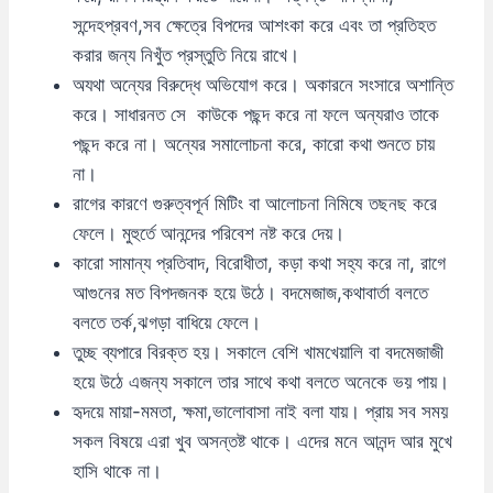
সন্দেহপ্রবণ,সব ক্ষেত্রে বিপদের আশংকা করে এবং তা প্রতিহত
করার জন্য নিখুঁত প্রস্তুতি নিয়ে রাখে।
অযথা অন্যের বিরুদ্ধে অভিযোগ করে। অকারনে সংসারে অশান্তি
করে। সাধারনত সে কাউকে পছন্দ করে না ফলে অন্যরাও তাকে
পছন্দ করে না। অন্যের সমালোচনা করে, কারো কথা শুনতে চায়
না।
রাগের কারণে গুরুত্বপূর্ন মিটিং বা আলোচনা নিমিষে তছনছ করে
ফেলে। মুহুর্তে আনন্দের পরিবেশ নষ্ট করে দেয়।
কারো সামান্য প্রতিবাদ, বিরোধীতা, কড়া কথা সহ্য করে না, রাগে
আগুনের মত বিপদজনক হয়ে উঠে। বদমেজাজ,কথাবার্তা বলতে
বলতে তর্ক,ঝগড়া বাধিয়ে ফেলে।
তুচ্ছ ব্যপারে বিরক্ত হয়। সকালে বেশি খামখেয়ালি বা বদমেজাজী
হয়ে উঠে এজন্য সকালে তার সাথে কথা বলতে অনেকে ভয় পায়।
হৃদয়ে মায়া-মমতা, ক্ষমা,ভালোবাসা নাই বলা যায়। প্রায় সব সময়
সকল বিষয়ে এরা খুব অসন্তষ্ট থাকে। এদের মনে আনন্দ আর মুখে
হাসি থাকে না।