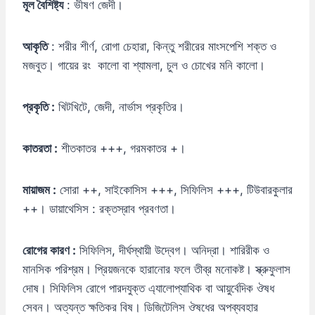
মূল বৈশিষ্ট্য
: ভীষণ জেদী।
আকৃতি
: শরীর শীর্ণ, রোগা চেহারা, কিন্তু শরীরের মাংসপেশি শক্ত ও
মজবুত। গায়ের রং কালো বা শ্যামলা, চুল ও চোখের মনি কালো।
প্রকৃতি :
খিটখিটে, জেদী, নার্ভাস প্রকৃতির।
কাতরতা :
শীতকাতর +++, গরমকাতর +।
মায়াজম :
সোরা ++, সাইকোসিস +++, সিফিলিস +++, টিউবারকুলার
++। ডায়াথেসিস : রক্তস্রাব প্রবণতা।
রোগের কারণ :
সিফিলিস, দীর্ঘস্থায়ী উদ্বেগ। অনিদ্রা। শারিরীক ও
মানসিক পরিশ্রম। প্রিয়জনকে হারানোর ফলে তীব্র মনোকষ্ট। স্ক্রুফুলাস
দোষ। সিফিলিস রোগে পারদযুক্ত এ্যালোপ্যাথিক বা আয়ুর্বেদিক ঔষধ
সেবন। অত্যন্ত ক্ষতিকর বিষ। ডিজিটেলিস ঔষধের অপব্যবহার