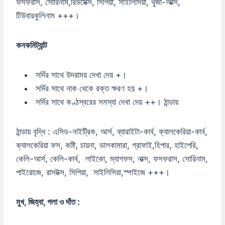
ফসফরাস, সোরিনাম,রিউমেক্স, সিপিয়া, সাইলিসিয়া, থুজা-অক্সি,
টিউবারকুলিনাম +++।
কনকমিট্যান্ট
সর্দির সাথে উদরাময় দেখা দেয় +।
সর্দির সাথে নাক থেকে রক্ত ক্ষরণ হয় +।
সর্দির সাথে কণ্ঠস্বরের সমস্যা দেখা দেয় ++। ঠান্ডায়
ঠান্ডায় বৃদ্ধি : এসিড-নাইট্রিক, আর্স, ব্যারাইটা-কার্ব, ক্যালকেরিয়া-কার্ব,
ক্যালকেরিয়া ফস, কষ্টি, চায়না, ডালকামারা, গ্রাফাই,হিপার, হাইপেরি,
কেলি-আর্স, কেলি-কার্ব, লাইকো, ম্যাগফস, নাক্স, ফসফরাস, সোরিনাম,
পাইরোজে, রাসটক্স, সিপিয়া, সাইলিসিয়া,স্পাইজে +++।
মুখ,
জিহ্বা,
গলা
ও
দাঁত :