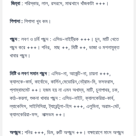
জিহ্বা
: পরিস্কার, লাল, রসরসে, মাঝখানে খাঁজকাটা +++।
পিপাসা :
পিপাসা খুব কম।
পছন্দ
: লবণ ও চর্বি পছন্দ : এসিড-নাইট্রিক +++। চুন, মাটি খেতে
পছন্দ করে +++। পনির, মাছ ++, মিষ্টি ++, ভাজা ও মশলাযুক্ত
খাবার পছন্দ।
মিষ্টি
ও
লবণ
সমান
পছন্দ
: এসিড-না, আর্জেন্ট-না, চায়না +++,
ক্যালকে-কার্ব, কার্বোভে, কার্সিন,মেডোরিন,নেট্রাম-মি, ফসফরাস,
প্লাম্বামমেট ++। হজম হয় না এমন অখাদ্য, মাটি, চুনাপাথর, চক,
কাঠ-কয়লা, শুকনা খাবার পছন্দ : এসিড-নাইট, ক্যালকেরিয়া-কার্ব,
ল্যাকেসিস, সাইলিসিয়া, ট্যারেন্টুলা-হিস +++, এলুমিনা, অরাম-মেট,
ক্যালকেরিয়া-ফস, নাক্সভম ++।
অপছন্দ :
পনির +++, ডিম, রুটি অপছন্দ ++। যক্ষারোগে মাংস অপছন্দ