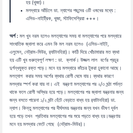
হয় (থুজা)।
মলদ্বারে আঁচিলে ডা. ন্যাশের পছন্দের ৩টি ওষধের মধ্যে :
এসিড-নাইট্রিক, থুজা, স্টাফিসেগ্রিয়া +++।
অর্শ :
মল খুব নরম হলেও মলত্যাগের সময় বা মলত্যাগের পরে মলদ্বারে
সাংঘাতিক জ্বালা করে এমন কি মল নরম হলেও (এসিড-নাইট,
এলুমেন, নেট্রাম-মিউর, র‍্যাটানহিয়া)। কাঠি দিয়ে খোঁচামারার মত ব্যথা
হয় এটি খুব গুরুত্বপূর্ণ লক্ষণ : ডা. ক্লার্ক। উজ্জল লাল বর্ণের প্রচুর
দুর্গন্ধযুক্ত রক্ত পড়ে। মনে হয় মলদ্বারে কাঁচের টুকরা ঢুকানো আছে।
মলত্যাগ করার সময় অর্শের ব্যথায় রোগী ঘেমে যায়। ব্যথার কারণে
মলদ্বার স্পর্শ করা যায় না। এই যন্ত্রণা মলত্যাগের পর ২/৩ ঘন্ঠা পর্যন্ত
থাকে ফলে রোগী অস্থির হয়ে পড়ে। মলত্যাগের পর জ্বালা যন্ত্রনার জন্য
জন্য বসতে পারেনা ১/২ ঘন্টা হেঁটে বেড়াতে বাধ্য হয় ‌র‍্যাটানহিয়া) ডা.
ন্যাশ। কিন্তু মলত্যাগের পর দীর্ঘসময় যন্ত্রনার জন্য যখন ভীষণ দূর্বল
হয়ে পড়ে তখন প্রতিবার মলত্যাগের পর শুয়ে পড়তে বাধ্য হয়।যন্ত্রণায়
মনে হয় মলদ্বার ফেটে গেছে (নেট্রাম-মিউর)।