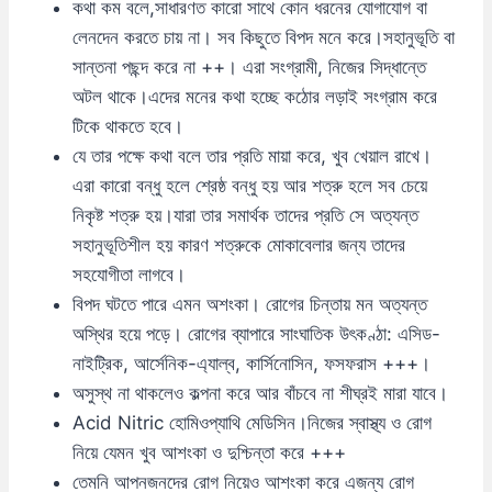
কথা কম বলে,সাধারণত কারো সাথে কোন ধরনের যোগাযোগ বা
লেনদেন করতে চায় না। সব কিছুতে বিপদ মনে করে।সহানুভূতি বা
সান্তনা পছন্দ করে না ++। এরা সংগ্রামী, নিজের সিদ্ধান্তে
অটল থাকে।এদের মনের কথা হচ্ছে কঠোর লড়াই সংগ্রাম করে
টিকে থাকতে হবে।
যে তার পক্ষে কথা বলে তার প্রতি মায়া করে, খুব খেয়াল রাখে।
এরা কারো বন্ধু হলে শ্রেষ্ঠ বন্ধু হয় আর শত্রু হলে সব চেয়ে
নিকৃষ্ট শত্রু হয়।যারা তার সমার্থক তাদের প্রতি সে অত্যন্ত
সহানুভূতিশীল হয় কারণ শত্রুকে মোকাবেলার জন্য তাদের
সহযোগীতা লাগবে।
বিপদ ঘটতে পারে এমন অশংকা। রোগের চিন্তায় মন অত্যন্ত
অস্থির হয়ে পড়ে। রোগের ব্যাপারে সাংঘাতিক উৎকণ্ঠা: এসিড-
নাইট্রিক, আর্সেনিক-এ্যাল্ব, কার্সিনোসিন, ফসফরাস +++।
অসুস্থ না থাকলেও কল্পনা করে আর বাঁচবে না শীঘ্রই মারা যাবে।
Acid Nitric হোমিওপ্যাথি মেডিসিন।নিজের স্বাস্থ্য ও রোগ
নিয়ে যেমন খুব আশংকা ও দুশ্চিন্তা করে +++
তেমনি আপনজনদের রোগ নিয়েও আশংকা করে এজন্য রোগ