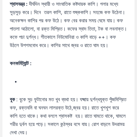
শ্বাস
যন্ত্র :
দীর্ঘদিন স্থায়ী ও সাংঘাতিক কষ্টদায়ক কাশি। গলার মধ্যে
সুড়সুড় করে। দিনে তরল কাশি, রাতে শুষ্ককাশি। সহজে কফ উঠেনা।
অনেকক্ষন কাশির পর কফ উঠে। কফ বের করার সময় ঘেমে যায়। কফ
পাতলা আঠালো, বা রক্ত মিশ্রিত। কফের স্বাদ তিতা, টক বা লবনাক্ত।
কফে পচা দুর্গন্ধ। শীতকালে নিউমোনিয়া ও কাশি বাড়ে ++। কফ
উঠলে উপশমবোধ করে। কাশির সাথে জ্বর ও রাতে ঘাম হয়।
কনকমিট্যান্ট :
বুক
: বুকে সুচ ফুটানোর মত খুব ব্যথা হয়। যক্ষ্মায় দুর্গন্ধযুক্ত পুঁজমিশ্রিত
কফ, রক্তবমি বা ঘনঘন লালরক্ত উঠে,জ্বর হয়। রাতে খুশখুশ করে
কাশি হতে থাকে। কথা বললে শ্বাসকষ্ট হয়। রাতে ঘামতে থাকে, ঘামলে
শরীর দুর্বল হয়ে পড়ে। সকালে কন্ঠস্বর বসে যায়। রোগ বাড়লে উদরাময়
দেখা দেয়।