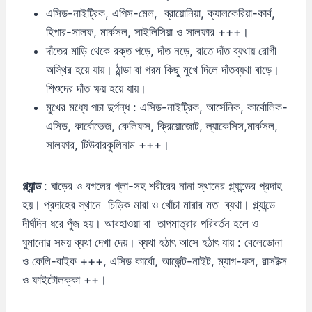
এসিড-নাইট্রিক, এপিস-মেল, ব্রায়োনিয়া, ক্যালকেরিয়া-কার্ব,
হিপার-সালফ, মার্কসল, সাইলিসিয়া ও সালফার +++।
দাঁতের মাড়ি থেকে রক্ত পড়ে, দাঁত নড়ে, রাতে দাঁত ব্যথায় রোগী
অস্থির হয়ে যায়। ঠান্ডা বা গরম কিছু মুখে দিলে দাঁতব্যথা বাড়ে।
শিশুদের দাঁত ক্ষয় হয়ে যায়।
মুখের মধ্যে পচা দুর্গন্ধ : এসিড-নাইট্রিক, আর্সেনিক, কার্বোলিক-
এসিড, কার্বোভেজ, কেলিফস, ক্রিয়োজোট, ল্যাকেসিস,মার্কসল,
সালফার, টিউবারকুলিনাম +++।
গ্ল্যান্ড
: ঘাড়ের ও বগলের গ্লা-সহ শরীরের নানা স্থানের গ্ল্যান্ডের প্রদাহ
হয়। প্রদাহের স্থানে চিড়িক মারা ও খোঁচা মারার মত ব্যথা। গ্ল্যান্ডে
দীর্ঘদিন ধরে পুঁজ হয়। আবহাওয়া বা তাপমাত্রার পরিবর্তন হলে ও
ঘুমানোর সময় ব্যথা দেখা দেয়। ব্যথা হঠাৎ আসে হঠাৎ যায় : বেলেডোনা
ও কেলি-বাইক +++, এসিড কার্বো, আর্জেন্ট-নাইট, ম্যাগ-ফস, রাসটক্স
ও ফাইটোলক্কা ++।