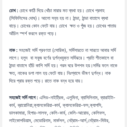
চোখ :
চোখে কাঠি দিয়ে খোঁচা মারার মত ব্যথা হয়। চোখে প্রদাহ
(সিফিলিসের দোষ)। আলো সহ্য হয় না। ঠান্ডা, ঠান্ডা বাতাসে ব্যথা
বাড়ে। চোখের কোন ফেটে যায়। চোখে ক্ষত ও পুঁজ হয়। চোখের পাতায়
আঁচিল স্পর্শ করলে রক্ত পড়ে।
নাক :
সহজেই সর্দি প্রবণতা (সোরিক), সর্দিসারতে না সারতে আবার সর্দি
লাগে। হলুদ বা সবুজ বর্ণের দুর্গন্ধযুক্ত সর্দিঝরে। প্রতি শীতকালে বা
ঠান্ডা বাতাসে হাঁচি কাশি সর্দি হয়। গরম ঘরে উপশম হয়।সর্দির ফলে নাকে
ক্ষত, নাকের ডগা লাল হয় ফেটে যায়। নিঃশ্বাসে ভীষণ দুর্গন্ধ। নাক
দিয়ে প্রায় রক্ত পড়ে। রাতে নাক বন্ধ হয়ে যায়।
সহজেই
সর্দি
লাগে :
এসিড-নাইট্রিক, এলুমিনা, ব্যাসিলিনাম, ব্যারাইটা-
কার্ব, ব্রায়োনিয়া,ক্যালকেরিয়া-কার্ব, ক্যালকেরিয়া-ফস,ক্যাপসি,
ডালকামারা, হিপার-সালফ, কেলি-কার্ব, কেলি-আয়োড, কেলিফস,
লাইকোপডিয়াম, মেডোরিনাম, মার্কসল, নেট্রাম-আর্স,নেট্রাম-মিউর,