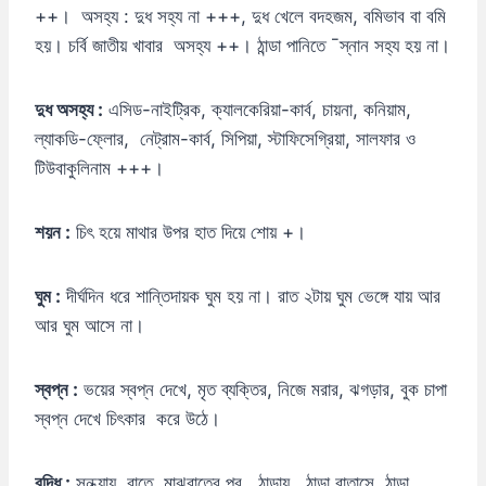
++। অসহ্য : দুধ সহ্য না +++, দুধ খেলে বদহজম, বমিভাব বা বমি
হয়। চর্বি জাতীয় খাবার অসহ্য ++। ঠান্ডা পানিতে ¯স্নান সহ্য হয় না।
দুধ
অসহ্য :
এসিড-নাইট্রিক, ক্যালকেরিয়া-কার্ব, চায়না, কনিয়াম,
ল্যাকডি-ফ্লোর, নেট্রাম-কার্ব, সিপিয়া, স্টাফিসেগ্রিয়া, সালফার ও
টিউবাকুলিনাম +++।
শয়ন :
চিৎ হয়ে মাথার উপর হাত দিয়ে শোয় +।
ঘুম :
দীর্ঘদিন ধরে শান্তিদায়ক ঘুম হয় না। রাত ২টায় ঘুম ভেঙ্গে যায় আর
আর ঘুম আসে না।
স্বপ্ন :
ভয়ের স্বপ্ন দেখে, মৃত ব্যক্তির, নিজে মরার, ঝগড়ার, বুক চাপা
স্বপ্ন দেখে চিৎকার করে উঠে।
বৃদ্ধি :
সন্ধ্যায়, রাতে, মাঝরাতের পর, ঠান্ডায়, ঠান্ডা বাতাসে, ঠান্ডা