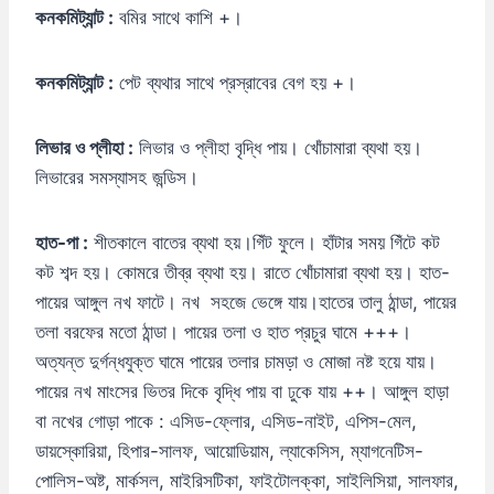
কনকমিট্যান্ট :
বমির সাথে কাশি +।
কনকমিট্যান্ট :
পেট ব্যথার সাথে প্রস্রাবের বেগ হয় +।
লিভার
ও
প্লীহা :
লিভার ও প্লীহা বৃদ্ধি পায়। খোঁচামারা ব্যথা হয়।
লিভারের সমস্যাসহ জন্ডিস।
হাত-
পা :
শীতকালে বাতের ব্যথা হয়।গিঁট ফুলে। হাঁটার সময় গিঁটে কট
কট শব্দ হয়। কোমরে তীব্র ব্যথা হয়। রাতে খোঁচামারা ব্যথা হয়। হাত-
পায়ের আঙ্গুল নখ ফাটে। নখ সহজে ভেঙ্গে যায়।হাতের তালু ঠান্ডা, পায়ের
তলা বরফের মতো ঠান্ডা। পায়ের তলা ও হাত প্রচুর ঘামে +++।
অত্যন্ত দুর্গন্ধযুক্ত ঘামে পায়ের তলার চামড়া ও মোজা নষ্ট হয়ে যায়।
পায়ের নখ মাংসের ভিতর দিকে বৃদ্ধি পায় বা ঢুকে যায় ++। আঙ্গুল হাড়া
বা নখের গোড়া পাকে : এসিড-ফ্লোর, এসিড-নাইট, এপিস-মেল,
ডায়স্কোরিয়া, হিপার-সালফ, আয়োডিয়াম, ল্যাকেসিস, ম্যাগনেটিস-
পোলিস-অষ্ট, মার্কসল, মাইরিসটিকা, ফাইটোলক্কা, সাইলিসিয়া, সালফার,