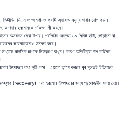
ক, ভিটামিন ডি, এবং ওমেগা-৩ ফ্যাটি অ্যাসিড সমৃদ্ধ খাবার যোগ করুন।
ক মাছ আপনার হরমোনকে শক্তিশালী করবে।
াড়ানোর অন্যতম সেরা উপায়। প্রতিদিন অন্তত ৩০ মিনিট হাঁটা, দৌড়ানো বা
ি হরমোনের ভারসাম্যকেও উন্নত করে।
াধ্যমে মানসিক চাপকে নিয়ন্ত্রণে রাখুন। কারণ অতিরিক্ত চাপ কর্টিসল
়।
ন উৎপাদনে বাধা সৃষ্টি করে। এগুলো ত্যাগ করলে খুব দ্রুতই ইতিবাচক
নরুদ্ধার (recovery) এবং হরমোন উৎপাদনের জন্য প্রয়োজনীয় সময় দেয়।