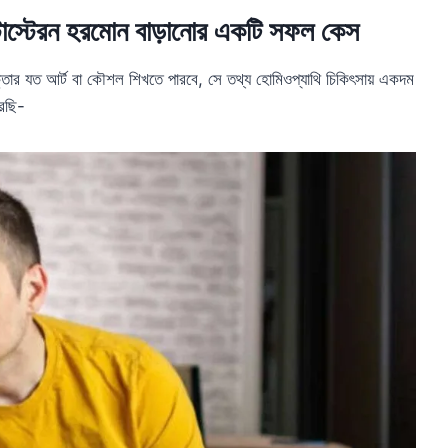
স্টোস্টেরন হরমোন বাড়ানোর একটি সফল কেস
ক্তার যত আর্ট বা কৌশল শিখতে পারবে, সে তথ্য হোমিওপ্যাথি চিকিৎসায় একদম
রছি-