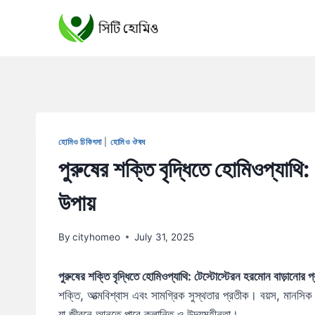
Skip
to
content
হোমিও চিকিৎসা
|
হোমিও ঔষধ
পুরুষের শক্তি বৃদ্ধিতে হোমিওপ্যাথি:
উপায়
By
cityhomeo
July 31, 2025
পুরুষের শক্তি বৃদ্ধিতে হোমিওপ্যাথি: টেস্টোস্টেরন হরমোন বাড়ানোর প
শক্তি, আত্মবিশ্বাস এবং সামগ্রিক সুস্থতার প্রতীক। বয়স, মানসিক
যা জীবনে আনতে পারে ক্লান্তি ও উদ্যমহীনতা।