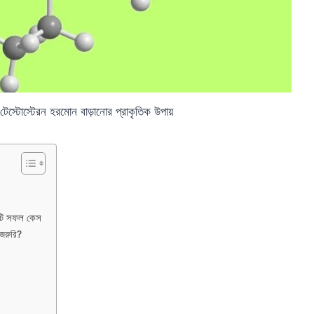
: টেস্টোস্টেরন হরমোন বাড়ানোর প্রাকৃতিক উপায়
একটি সফল কেস
 জরুরি?