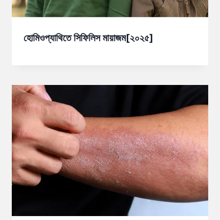
হোমিওপ্যাথিতে সিফিলিস মায়াজম[২০২৫]