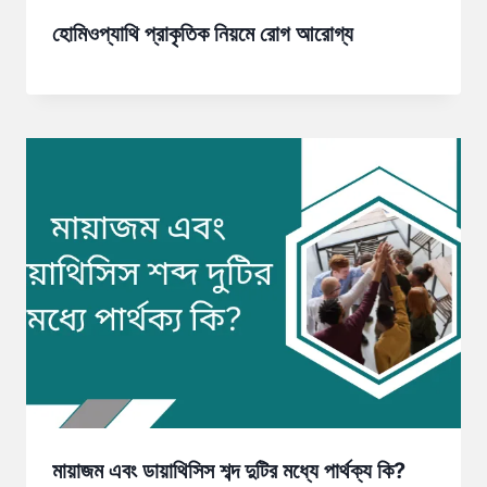
হোমিওপ্যাথি প্রাকৃতিক নিয়মে রোগ আরোগ্য
মায়াজম এবং ডায়াথিসিস শব্দ দুটির মধ্যে পার্থক্য কি?