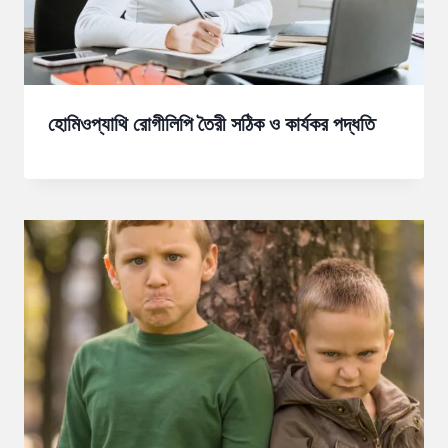
হোমিওপ্যাথি রোগীলিপি তৈরী সঠিক ও কার্যকর পদ্ধতি