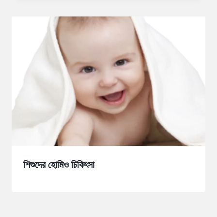
শিশুদের হোমিও চিকিৎসা