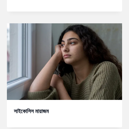
সাইকোসিস মায়াজম