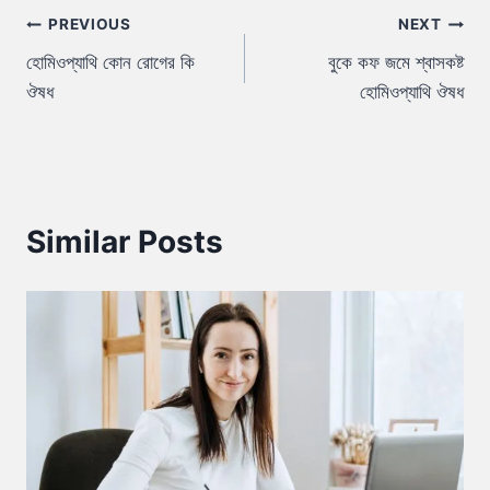
Post
PREVIOUS
NEXT
হোমিওপ্যাথি কোন রোগের কি
বুকে কফ জমে শ্বাসকষ্ট
navigation
ঔষধ
হোমিওপ্যাথি ঔষধ
Similar Posts